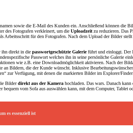
jektnamen sowie die E-Mail des Kunden ein. Anschließend können die B
er des Fotografen verkleinert, um die
Uploadzeit
zu reduzieren. Das Plu
s Arbeitsschritt für den Fotografen. Nach dem Upload der Bilder stellt
 ihn direkt in die
passwortgeschützte Galerie
führt und einloggt. Der
undenspezifische Passwort welches ihn in seine persönliche Galerie ein
unktionen wie z.B. eine Downloadmöglichkeit aktivieren. Nach der Bi
iste an Bildern, die der Kunde wünscht. Inklusive Bearbeitungswünschen
sten“ zur Verfügung, mit denen die markierten Bilder im Explorer/Finde
die Bilder
direkt aus der Kamera
hochladen. Das wars. Danach kann e
der bequem vom Sofa aus auswählen kann, mit dem Computer, Tablet od
 es essenziell ist