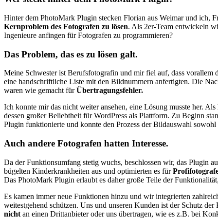
Hinter dem PhotoMark Plugin stecken Florian aus Weimar und ich, Fr
Kernproblem des Fotografen zu lösen
. Als 2er-Team entwickeln wi
Ingenieure anfingen für Fotografen zu programmieren?
Das Problem, das es zu lösen galt.
Meine Schwester ist Berufsfotografin und mir fiel auf, dass vorallem 
eine handschriftliche Liste mit den Bildnummern anfertigten. Die Nac
waren wie gemacht für
Übertragungsfehler.
Ich konnte mir das nicht weiter ansehen, eine Lösung musste her. Als
dessen großer Beliebtheit für WordPress als Plattform. Zu Beginn s
Plugin funktionierte und konnte den Prozess der Bildauswahl sowohl 
Auch andere Fotografen hatten Interesse.
Da der Funktionsumfang stetig wuchs, beschlossen wir, das Plugin au
bügelten Kinderkrankheiten aus und optimierten es für
Profifotograf
Das PhotoMark Plugin erlaubt es daher große Teile der Funktionalität
Es kamen immer neue Funktionen hinzu und wir integrierten zahlrei
weitestgehend schützen. Uns und unseren Kunden ist der Schutz der 
nicht
an einen Drittanbieter oder uns übertragen, wie es z.B. bei Kon