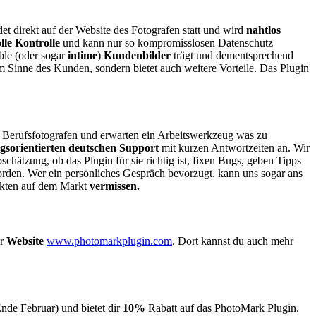
et direkt auf der Website des Fotografen statt und wird
nahtlos
lle Kontrolle
und kann nur so kompromisslosen Datenschutz
ble (oder sogar
intime
)
Kundenbilder
trägt und dementsprechend
 Sinne des Kunden, sondern bietet auch weitere Vorteile. Das Plugin
Berufsfotografen und erwarten ein Arbeitswerkzeug was zu
gsorientierten deutschen Support
mit kurzen Antwortzeiten an. Wir
hätzung, ob das Plugin für sie richtig ist, fixen Bugs, geben Tipps
orden. Wer ein persönliches Gespräch bevorzugt, kann uns sogar ans
dukten auf dem Markt
vermissen.
er
Website
www.photomarkplugin.com
. Dort kannst du auch mehr
nde Februar) und bietet dir
10%
Rabatt auf das PhotoMark Plugin.