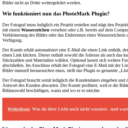
Bilder nicht an Dritte weitergeleitet werden.
Wie funktioniert nun das PhotoMark Plugin?
Der Fotograf muss lediglich ein Projekt erstellen und trägt den Pro
mit einem
Wasserzeichen
versehen oder z.B. bereits auf dem Comput
Verkleinerung des Bildes oder das Einbrennen eines Wasserzeichens al
Verfügung.
Der Kunde erhält automatisiert eine E-Mail die einen Link enthält, der
einen Link klicken. Dieser enthält sowohl die Adresse als auch das k
Stückzahlen und Materialien wählen. Optional lassen sich weitere F
abschließen. Im Anschluss erhält der Fotograf eine E-Mail mit der L
Bilder manuell heraussuchen muss, stellt das Plugin so genannte „Li
Der Fotograf braucht somit lediglich die Kundendaten eingeben und 
Antwort des Kunden abwarten. Der Kunde profitiert, weil er die Bil
Bildauswahl beschäftigen, wann und wo er es möchte.
Weiterlesen
Was du über Licht noch nicht wusstest - und warum