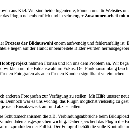
owin aus Kiel. Wir sind beide Ingenieure, können uns für Websites un
r das Plugin nebenberuflich und in sehr
enger Zusammenarbeit mit 
der
Prozess der Bildauswahl
enorm aufwendig und fehleranfällig ist.
hteile liegen auf der Hand: unbearbeitete Bilder wurden herrausgegeben
Hobbyprojekt
nahmen Florian und ich uns dem Problem an. Wir began
tand wirklich nur die Bildauswahl im Fokus. Der Funktionsumfang besc
für den Fotografen als auch für den Kunden signifikant vereinfachen.
ch anderen Fotografen zur Verfügung zu stellen. Mit
Hilfe
unserer neue
en.
Dennoch war es uns wichtig, das Plugin möglichst vielseitig zu ges
, je nach Einsatzzweck an- und abzuschalten.
che Schutzmechanismen die z.B. Verbindungsabbrüche beim Bildupload 
Kundendaten ausgesprochen wichtig. Daher speichert das Plugin die Bi
kurrenzprodukten der Fall ist. Der Fotograf behält die volle Kontroll