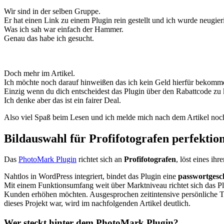
Wir sind in der selben Gruppe.
Er hat einen Link zu einem Plugin rein gestellt und ich wurde neugier
Was ich sah war einfach der Hammer.
Genau das habe ich gesucht.
Doch mehr im Artikel.
Ich möchte noch darauf hinweißen das ich kein Geld hierfür bekomm
Einzig wenn du dich entscheidest das Plugin über den Rabattcode zu
Ich denke aber das ist ein fairer Deal.
Also viel Spaß beim Lesen und ich melde mich nach dem Artikel noc
Bildauswahl für Profifotografen perfektion
Das
PhotoMark Plugin
richtet sich an
Profifotografen
, löst eines i
Nahtlos in WordPress integriert, bindet das Plugin eine
passwortgesch
Mit einem Funktionsumfang weit über Marktniveau richtet sich das Pl
Kunden erhöhen möchten. Ausgesprochen zeitintensive persönliche Tr
dieses Projekt war, wird im nachfolgenden Artikel deutlich.
Wer steckt hinter dem PhotoMark Plugin?