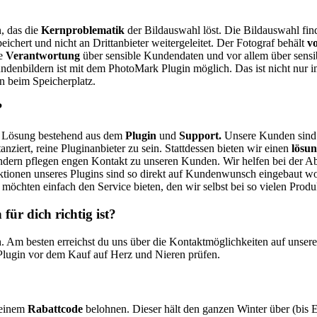
, das die
Kernproblematik
der Bildauswahl löst. Die Bildauswahl find
eichert und nicht an Drittanbieter weitergeleitet. Der Fotograf behält
vo
ie
Verantwortung
über sensible Kundendaten und vor allem über sensi
enbildern ist mit dem PhotoMark Plugin möglich. Das ist nicht nur im
n beim Speicherplatz.
?
ls Lösung bestehend aus dem
Plugin
und
Support.
Unsere Kunden sind 
nziert, reine Pluginanbieter zu sein. Stattdessen bieten wir einen
lösun
ndern pflegen engen Kontakt zu unseren Kunden. Wir helfen bei der Absc
unktionen unseres Plugins sind so direkt auf Kundenwunsch eingebaut w
möchten einfach den Service bieten, den wir selbst bei so vielen Pro
für dich richtig ist?
h. Am besten erreichst du uns über die Kontaktmöglichkeiten auf unser
Plugin vor dem Kauf auf Herz und Nieren prüfen.
 einem
Rabattcode
belohnen. Dieser hält den ganzen Winter über (bis E