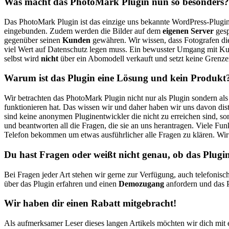
Was macht das PhotoMark Plugin nun so besonders?
Das PhotoMark Plugin ist das einzige uns bekannte WordPress-Plugin
eingebunden. Zudem werden die Bilder auf dem
eigenen Server
gesp
gegenüber seinen
Kunden
gewähren. Wir wissen, dass Fotografen d
viel Wert auf Datenschutz legen muss. Ein bewusster Umgang mit Kund
selbst wird
nicht
über ein Abomodell verkauft und setzt keine Grenze
Warum ist das Plugin eine Lösung und kein Produkt
Wir betrachten das PhotoMark Plugin nicht nur als Plugin sondern a
funktionieren hat. Das wissen wir und daher haben wir uns davon dista
sind keine anonymen Pluginentwickler die nicht zu erreichen sind, so
und beantworten all die Fragen, die sie an uns herantragen. Viele F
Telefon bekommen um etwas ausführlicher alle Fragen zu klären. Wir 
Du hast Fragen oder weißt nicht genau, ob das Plugin 
Bei Fragen jeder Art stehen wir gerne zur Verfügung, auch telefonisc
über das Plugin erfahren und einen
Demozugang
anfordern und das 
Wir haben dir einen Rabatt mitgebracht!
Als aufmerksamer Leser dieses langen Artikels möchten wir dich mit