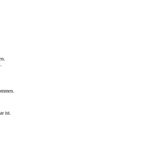
en.
.
nommen.
r ist.